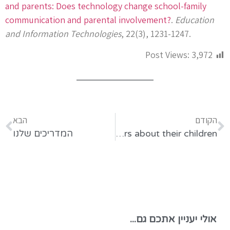
and parents: Does technology change school-family
communication and parental involvement?
​.
Education
and Information Technologies
, 22(3), 1231-1247.
Post Views:
3,972
הקודם
הבא
Teachers-families online interactions and gender differences in parental involvement through school data system: Do mothers want to know more than fathers about their children?
המדריכים שלנו
אולי יעניין אתכם גם...