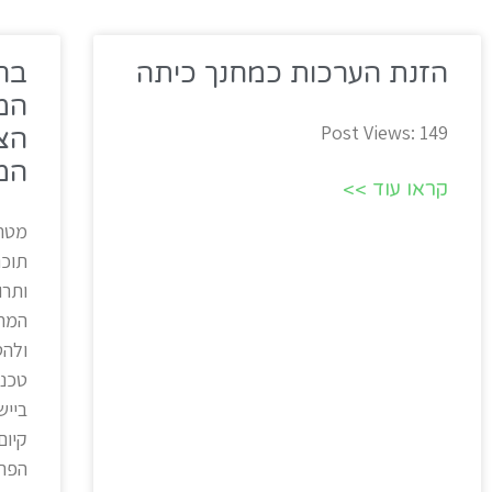
הזנת הערכות כמחנך כיתה
בח
המ
Post Views: 149
הצי
המ
קראו עוד >>
מטרת
תוכנ
ותרו
המחק
ולהט
טכנו
בייש
קיום
הפרט