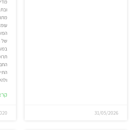
מדינ
ובתנ
עומק
המשו
של ת
במער
תרומ
החבר
התיי
ולהי
קרא
020
31/05/2026