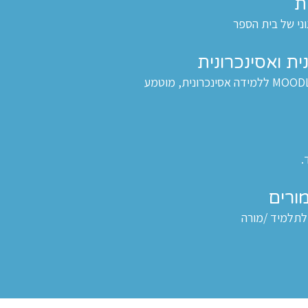
ת
ני של בית הספר
ית ואסינכרונית
כיתה מקוונת ללמידה סינכרונית, ו MOODLE ללמידה אסינכרונית, מוטמע
.
ורים
 לתלמיד /מורה