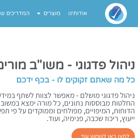
אודותינו
מוצרים
המדריכים של
ניהול פדגוגי - משו"ב מורים
כ
ל
מ
ה
ש
א
ת
ם
ז
ק
ו
ק
י
ם
ל
ו
-
ב
כ
ף
י
ד
כ
ם
ניהול פדגוגי מושלם - מאפשר לצוות לשתף במידע
החלטות מבוססות נתונים, כל מורה ימצא במשוב 
הדוחות, המיפויים, מפולחים וממוקדים על פי תפקי
ייעוץ, ריכוז שכבה, פנימיה, ועוד.
לחצו כאן לשמוע עוד...