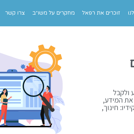
נו
זוכרים את רפאל
מחקרים על משו״ב
צרו קשר
 ולקבל
את המידע,
דיו: חינוך,