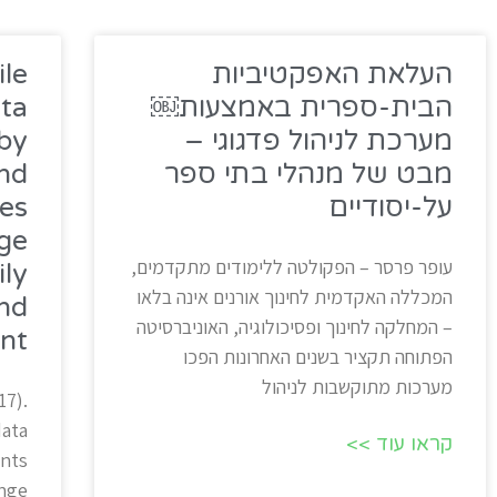
העלאת האפקטיביות
le
הבית-ספרית באמצעות￼
ata
מערכת לניהול פדגוגי –
by
מבט של מנהלי בתי ספר
and
על-יסודיים
es
ge
עופר פרסר – הפקולטה ללימודים מתקדמים,
ly
המכללה האקדמית לחינוך אורנים אינה בלאו
nd
– המחלקה לחינוך ופסיכולוגיה, האוניברסיטה
t?​
הפתוחה תקציר בשנים האחרונות הפכו
מערכות מתוקשבות לניהול
17).
data
קראו עוד >>
nts
ange