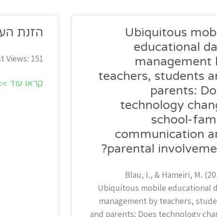
Ubiquitous mobi
הזנת הע
educational d
t Views: 151
management 
teachers, students 
קראו עוד >>
parents: Do
technology chan
school-fami
communication a
parental involvemen
Blau, I., & Hameiri, M. (20
Ubiquitous mobile educational 
management by teachers, stude
and parents: Does technology ch